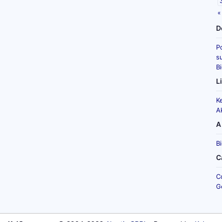
«
D
P
su
B
L
K
A
A
B
C
C
G