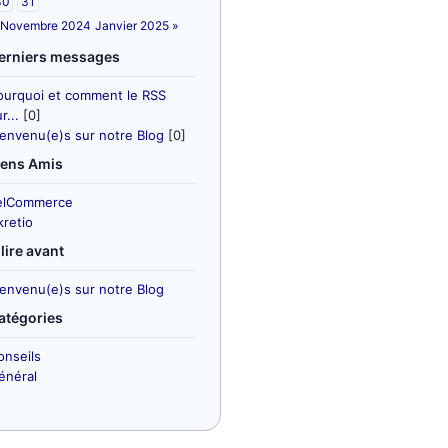
30
31
 Novembre 2024
Janvier 2025 »
erniers messages
ourquoi et comment le RSS
r...
[0]
ienvenu(e)s sur notre Blog
[0]
iens Amis
elCommerce
kretio
 lire avant
ienvenu(e)s sur notre Blog
atégories
onseils
énéral