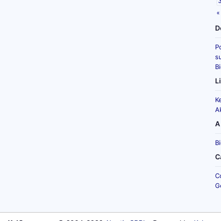
«
D
P
su
B
L
K
A
A
B
C
C
G